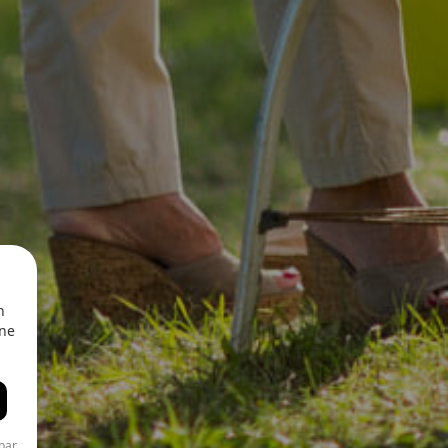
n
une
par