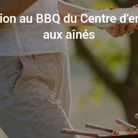
tion au BBQ du Centre d’e
aux aînés